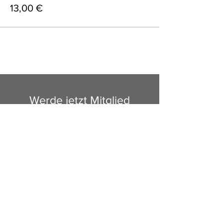
13,00 €
Werde jetzt Mitglied
der SG Mußbach
Mitglied werden
SG Mußbach 1946 e.V.
Heidweg 12
67435 Neustadt/Weinstraße